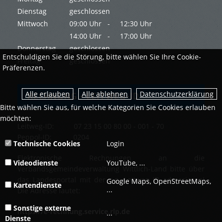
Dienstag
geschlossen
Mittwoch
09:00 Uhr -
12:30 Uhr
14:00 Uhr -
17:00 Uhr
Donnerstag
geschlossen
Entschuldigen Sie die Störung, bitte wählen Sie Ihre Cookie-
Freitag
geschlossen
Präferenzen.
Datenschutzerklärung
RECHNUNG - LEITWEG-ID
Bitte wählen Sie aus, für welche Kategorien Sie Cookies erlauben
möchten:
Leitweg-ID: 07 23 15 00 80 00 - 001 - 70
Peppol-ID: 0204
Technische Cookies
Login
Elektronische Rechnungen an die
Videodienste
YouTube, ...
Verbandsgemeindeverwaltung Wittlich-Land bitte über
das Landesportal mit der o.g. Leitweg ID adressieren!
Google Maps, OpenStreetMaps,
Kartendienste
...
Die Adresse lautet:
Sonstige externe
https://e-rechnung.service.rlp.de
...
Dienste