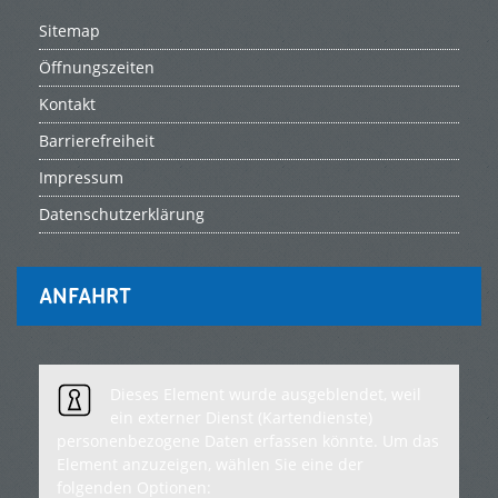
Sitemap
Öffnungszeiten
Kontakt
Barrierefreiheit
Impressum
Datenschutzerklärung
ANFAHRT
Dieses Element wurde ausgeblendet, weil
ein externer Dienst (Kartendienste)
personenbezogene Daten erfassen könnte. Um das
Element anzuzeigen, wählen Sie eine der
folgenden Optionen: