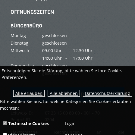
ÖFFNUNGSZEITEN
BÜRGERBÜRO
Montag
geschlossen
Dienstag
geschlossen
Mittwoch
09:00 Uhr -
12:30 Uhr
14:00 Uhr -
17:00 Uhr
Donnerstag
geschlossen
Entschuldigen Sie die Störung, bitte wählen Sie Ihre Cookie-
Freitag
geschlossen
Präferenzen.
Datenschutzerklärung
RECHNUNG - LEITWEG-ID
Bitte wählen Sie aus, für welche Kategorien Sie Cookies erlauben
möchten:
Leitweg-ID: 07 23 15 00 80 00 - 001 - 70
Peppol-ID: 0204
Technische Cookies
Login
Elektronische Rechnungen an die