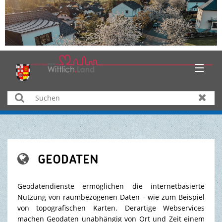
HOME
Suchen
Zurüc
AKTUELLES
ÜBER UNS
GEODATEN

BÜRGER & SERVICE
Geodatendienste ermöglichen die internetbasierte
WIRTSCHAFT
Nutzung von raumbezogenen Daten - wie zum Beispiel
von topografischen Karten. Derartige Webservices
BILDUNG & KULTUR
machen Geodaten unabhängig von Ort und Zeit einem