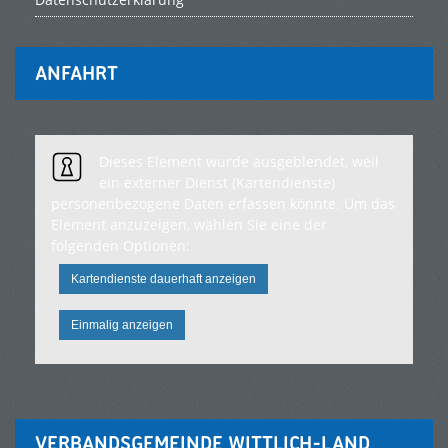
ANFAHRT
Dieses Element wurde ausgeblendet, weil
ein externer Dienst (Kartendienste)
personenbezogene Daten erfassen könnte. Um das
Element anzuzeigen, wählen Sie eine der
folgenden Optionen:
Kartendienste dauerhaft anzeigen
Einmalig anzeigen
VERBANDSGEMEINDE WITTLICH-LAND