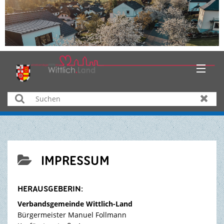
HOME
Suchen
Zurüc
AKTUELLES
ÜBER UNS
IMPRESSUM

BÜRGER & SERVICE
HERAUSGEBERIN:
WIRTSCHAFT
Verbandsgemeinde Wittlich-Land
Bürgermeister Manuel Follmann
BILDUNG & KULTUR