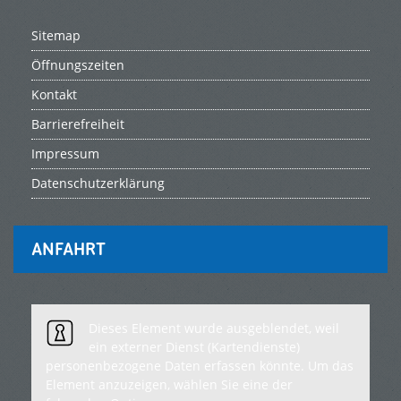
Sitemap
Öffnungszeiten
Kontakt
Barrierefreiheit
Impressum
Datenschutzerklärung
ANFAHRT
Dieses Element wurde ausgeblendet, weil
ein externer Dienst (Kartendienste)
personenbezogene Daten erfassen könnte. Um das
Element anzuzeigen, wählen Sie eine der