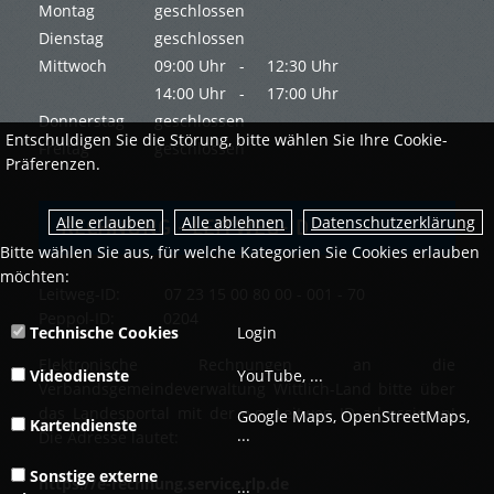
Montag
geschlossen
Dienstag
geschlossen
Mittwoch
09:00 Uhr -
12:30 Uhr
14:00 Uhr -
17:00 Uhr
Donnerstag
geschlossen
Entschuldigen Sie die Störung, bitte wählen Sie Ihre Cookie-
Freitag
geschlossen
Präferenzen.
Datenschutzerklärung
RECHNUNG - LEITWEG-ID
Bitte wählen Sie aus, für welche Kategorien Sie Cookies erlauben
möchten:
Leitweg-ID: 07 23 15 00 80 00 - 001 - 70
Peppol-ID: 0204
Technische Cookies
Login
Elektronische Rechnungen an die
Videodienste
YouTube, ...
Verbandsgemeindeverwaltung Wittlich-Land bitte über
das Landesportal mit der o.g. Leitweg ID adressieren!
Google Maps, OpenStreetMaps,
Kartendienste
...
Die Adresse lautet:
Sonstige externe
https://e-rechnung.service.rlp.de
...