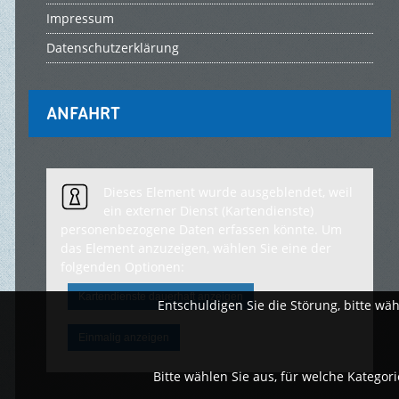
Impressum
Datenschutzerklärung
ANFAHRT
Dieses Element wurde ausgeblendet, weil
ein externer Dienst (Kartendienste)
personenbezogene Daten erfassen könnte. Um
das Element anzuzeigen, wählen Sie eine der
folgenden Optionen:
Kartendienste dauerhaft anzeigen
Entschuldigen Sie die Störung, bitte wäh
Einmalig anzeigen
Bitte wählen Sie aus, für welche Kategor