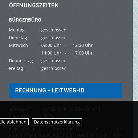
ÖFFNUNGSZEITEN
BÜRGERBÜRO
Montag
geschlossen
Dienstag
geschlossen
Mittwoch
09:00 Uhr -
12:30 Uhr
14:00 Uhr -
17:00 Uhr
Donnerstag
geschlossen
Freitag
geschlossen
RECHNUNG - LEITWEG-ID
Leitweg-ID: 07 23 15 00 80 00 - 001 - 70
Peppol-ID: 0204
Datenschutzerklärung
Elektronische Rechnungen an die
Verbandsgemeindeverwaltung Wittlich-Land bitte