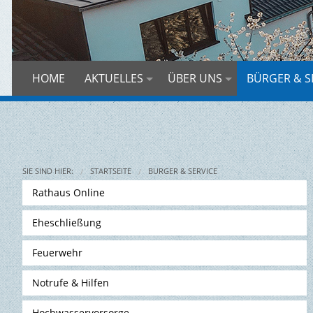
HOME
AKTUELLES
ÜBER UNS
BÜRGER & S
SIE SIND HIER:
STARTSEITE
BÜRGER & SERVICE
Rathaus Online
Eheschließung
Feuerwehr
Notrufe & Hilfen
Hochwasservorsorge