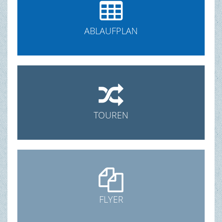

ABLAUFPLAN

TOUREN

FLYER