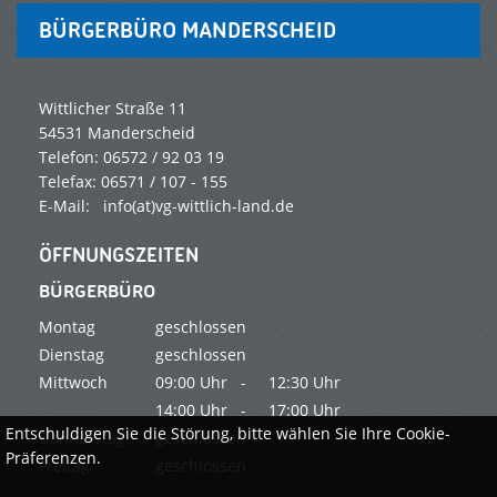
BÜRGERBÜRO MANDERSCHEID
Wittlicher Straße 11
54531 Manderscheid
Telefon: 06572 / 92 03 19
Telefax: 06571 / 107 - 155
E-Mail: info(at)vg-wittlich-land.de
ÖFFNUNGSZEITEN
BÜRGERBÜRO
Montag
geschlossen
Dienstag
geschlossen
Mittwoch
09:00 Uhr -
12:30 Uhr
14:00 Uhr -
17:00 Uhr
Entschuldigen Sie die Störung, bitte wählen Sie Ihre Cookie-
Donnerstag
geschlossen
Präferenzen.
Freitag
geschlossen