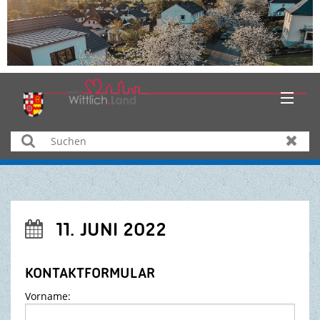
HOME
Suchen
Zurüc
AKTUELLES
ÜBER UNS
11. JUNI 2022

BÜRGER & SERVICE
KONTAKTFORMULAR
WIRTSCHAFT
Vorname:
BILDUNG & KULTUR