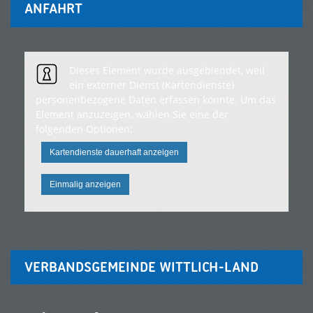
ANFAHRT
Dieses Element wurde ausgeblendet, weil
ein externer Dienst (Kartendienste)
personenbezogene Daten erfassen könnte. Um das
Element anzuzeigen, wählen Sie eine der
folgenden Optionen:
Kartendienste dauerhaft anzeigen
Einmalig anzeigen
VERBANDSGEMEINDE WITTLICH-LAND