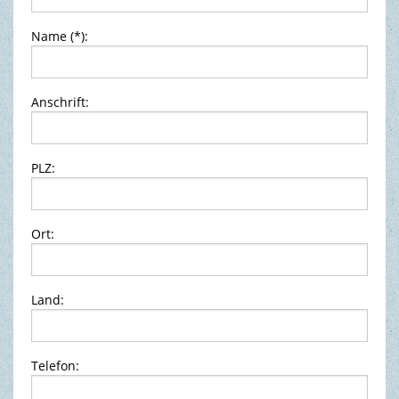
Name (*):
TOURISMUS & FREIZEIT
Anschrift:
PLZ:
Ort:
Land:
Telefon: