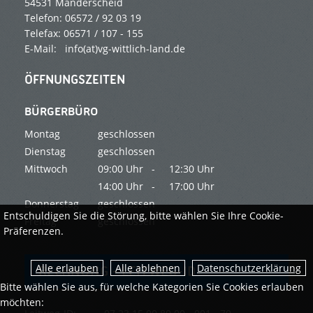
54531 Manderscheid
Telefon: 06572 / 92 03 19
Telefax: 06571 / 107 - 155
E-Mail: info(at)vg-wittlich-land.de
ÖFFNUNGSZEITEN
BÜRGERBÜRO
Montag
geschlossen
Dienstag
geschlossen
Mittwoch
09:00 Uhr -
12:30 Uhr
14:00 Uhr -
17:00 Uhr
Donnerstag
geschlossen
Entschuldigen Sie die Störung, bitte wählen Sie Ihre Cookie-
Freitag
geschlossen
Präferenzen.
Datenschutzerklärung
RECHNUNG - LEITWEG-ID
Bitte wählen Sie aus, für welche Kategorien Sie Cookies erlauben
möchten: