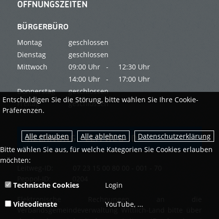
ÖFFNUNGSZEITEN
BÜRGERBÜRO
Montag
geschlossen
Dienstag
geschlossen
Mittwoch
09:00 Uhr -
12:30 Uhr
14:00 Uhr -
17:00 Uhr
Donnerstag
geschlossen
Entschuldigen Sie die Störung, bitte wählen Sie Ihre Cookie-
Freitag
geschlossen
Präferenzen.
Datenschutzerklärung
RECHNUNG - LEITWEG-ID
Bitte wählen Sie aus, für welche Kategorien Sie Cookies erlauben
möchten:
Leitweg-ID: 07 23 15 00 80 00 - 001 - 70
Peppol-ID: 0204
Technische Cookies
Login
Elektronische Rechnungen an die
Videodienste
YouTube, ...
Verbandsgemeindeverwaltung Wittlich-Land bitte über