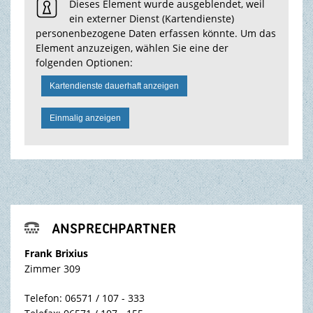
Dieses Element wurde ausgeblendet, weil
ein externer Dienst (Kartendienste)
TOURISMUS & FREIZEIT
personenbezogene Daten erfassen könnte. Um das
Element anzuzeigen, wählen Sie eine der
folgenden Optionen:
Kartendienste dauerhaft anzeigen
Einmalig anzeigen
ANSPRECHPARTNER

Frank Brixius
Zimmer 309
Telefon: 06571 / 107 - 333