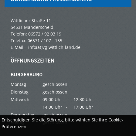
Wittlicher Straße 11
54531 Manderscheid
Telefon: 06572 / 92 03 19
Telefax: 06571 / 107 - 155
E-Mail: info(at)vg-wittlich-land.de
ÖFFNUNGSZEITEN
BÜRGERBÜRO
Montag
geschlossen
Dienstag
geschlossen
Mittwoch
09:00 Uhr -
12:30 Uhr
14:00 Uhr -
17:00 Uhr
Donnerstag
geschlossen
Entschuldigen Sie die Störung, bitte wählen Sie Ihre Cookie-
Freitag
geschlossen
Präferenzen.