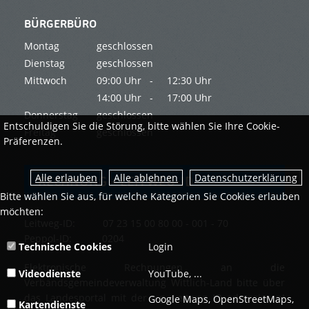
BÜRGERBÜRO
Montag
geschlossen
Dienstag
geschlossen
Mittwoch
09:00 Uhr -
12:30 Uhr
14:00 Uhr -
17:00 Uhr
Donnerstag
geschlossen
Entschuldigen Sie die Störung, bitte wählen Sie Ihre Cookie-
Freitag
geschlossen
Präferenzen.
Datenschutzerklärung
RECHNUNG - LEITWEG-ID
Bitte wählen Sie aus, für welche Kategorien Sie Cookies erlauben
möchten:
Leitweg-ID: 07 23 15 00 80 00 - 001 - 70
Peppol-ID: 0204
Technische Cookies
Login
Elektronische Rechnungen an die
Videodienste
YouTube, ...
Verbandsgemeindeverwaltung Wittlich-Land bitte über
das Landesportal mit der o.g. Leitweg ID adressieren!
Google Maps, OpenStreetMaps,
Kartendienste