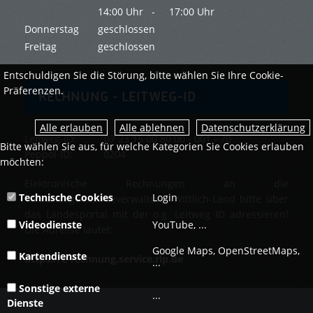
14:00 Uhr -
17:00 Uhr
Donnerstag
geschlossen
Freitag
geschlossen
Entschuldigen Sie die Störung, bitte wählen Sie Ihre Cookie-
Präferenzen.
RECHNUNG - LEITWEG-ID
Datenschutzerklärung
Leitweg-ID: 07 23 15 00 80 00 - 001 - 70
Bitte wählen Sie aus, für welche Kategorien Sie Cookies erlauben
Peppol-ID: 0204
möchten:
Elektronische Rechnungen an die
Technische Cookies
Login
Verbandsgemeindeverwaltung Wittlich-Land bitte über
das Landesportal mit der o.g. Leitweg ID adressieren!
Videodienste
YouTube, ...
Die Adresse lautet:
Google Maps, OpenStreetMaps,
Kartendienste
https://e-rechnung.service.rlp.de
...
Sonstige externe
...
Dienste