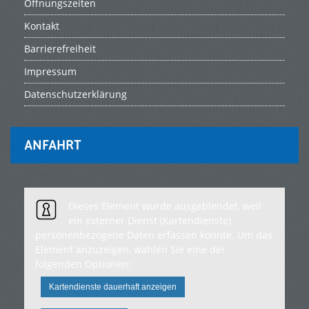
Öffnungszeiten
Kontakt
Barrierefreiheit
Impressum
Datenschutzerklärung
ANFAHRT
Dieses Element wurde ausgeblendet, weil
ein externer Dienst (Kartendienste)
personenbezogene Daten erfassen könnte. Um das
Element anzuzeigen, wählen Sie eine der
folgenden Optionen:
Kartendienste dauerhaft anzeigen