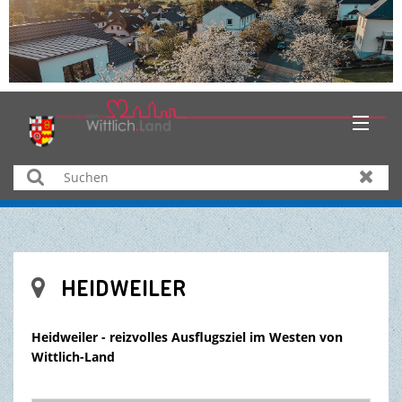
HOME
Suchen
Zurüc
AKTUELLES
ÜBER UNS
HEIDWEILER

BÜRGER & SERVICE
Heidweiler - reizvolles Ausflugsziel im Westen von
WIRTSCHAFT
Wittlich-Land
BILDUNG & KULTUR