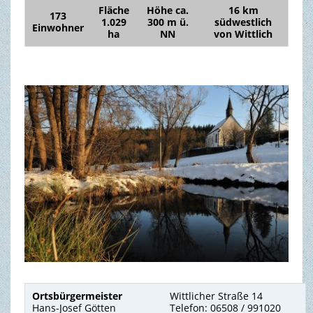
Fläche
Höhe ca.
16 km
173
1.029
300 m ü.
südwestlich
Einwohner
TOURISMUS & FREIZEIT
ha
NN
von Wittlich
Ortsbürgermeister
Wittlicher Straße 14
Hans-Josef Götten
Telefon: 06508 / 991020