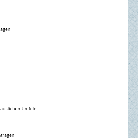
ragen
häuslichen Umfeld
ntragen