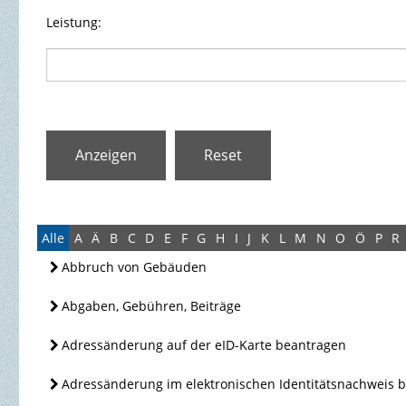
Leistung:
Alle
A
Ä
B
C
D
E
F
G
H
I
J
K
L
M
N
O
Ö
P
R
Abbruch von Gebäuden
Abgaben, Gebühren, Beiträge
Adressänderung auf der eID-Karte beantragen
Adressänderung im elektronischen Identitätsnachweis 