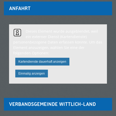
ANFAHRT
Dieses Element wurde ausgeblendet, weil
ein externer Dienst (Kartendienste)
personenbezogene Daten erfassen könnte. Um das
Element anzuzeigen, wählen Sie eine der
folgenden Optionen:
Kartendienste dauerhaft anzeigen
Einmalig anzeigen
VERBANDSGEMEINDE WITTLICH-LAND