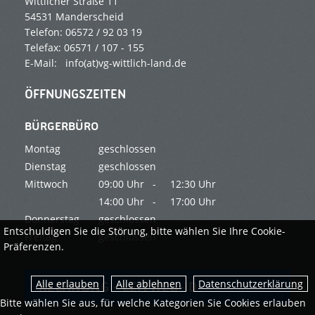
Wittlicher Straße 11
54531 Manderscheid
Telefon: 06572 / 92 03 19
Telefax: 06571 / 107 - 155
E-Mail: info(at)vg-wittlich-land.de
ÖFFNUNGSZEITEN
BÜRGERBÜRO
Montag
geschlossen
Dienstag
geschlossen
Mittwoch
09:00 Uhr -
12:30 Uhr
14:00 Uhr -
17:00 Uhr
Donnerstag
geschlossen
Entschuldigen Sie die Störung, bitte wählen Sie Ihre Cookie-
Freitag
geschlossen
Präferenzen.
Datenschutzerklärung
RECHNUNG - LEITWEG-ID
Bitte wählen Sie aus, für welche Kategorien Sie Cookies erlauben