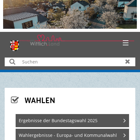
HOME
Suchen
Zurüc
AKTUELLES
ÜBER UNS
WAHLEN

BÜRGER & SERVICE
Ergebnisse der Bundestagswahl 2025
WIRTSCHAFT
Wahlergebnisse - Europa- und Kommunalwahl
BILDUNG & KULTUR