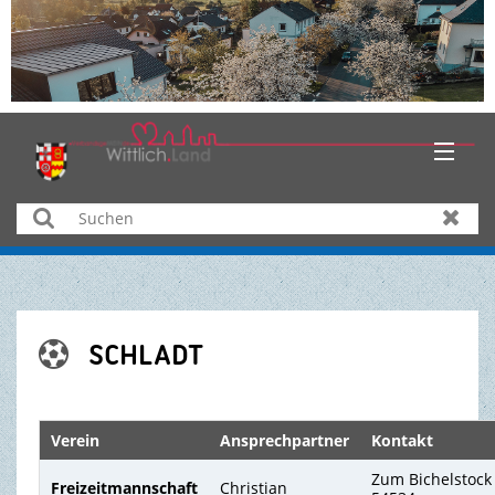
HOME
Suchen
Zurüc
AKTUELLES
ÜBER UNS
SCHLADT

BÜRGER & SERVICE
WIRTSCHAFT
Verein
Ansprechpartner
Kontakt
Zum Bichelstock
BILDUNG & KULTUR
Freizeitmannschaft
Christian