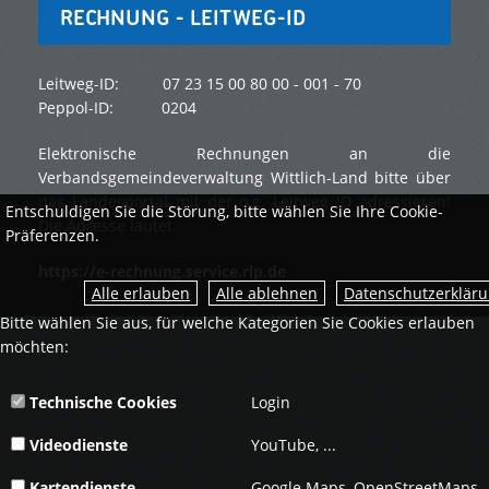
RECHNUNG - LEITWEG-ID
Leitweg-ID: 07 23 15 00 80 00 - 001 - 70
Peppol-ID: 0204
Elektronische Rechnungen an die
Verbandsgemeindeverwaltung Wittlich-Land bitte über
das Landesportal mit der o.g. Leitweg ID adressieren!
Entschuldigen Sie die Störung, bitte wählen Sie Ihre Cookie-
Die Adresse lautet:
Präferenzen.
https://e-rechnung.service.rlp.de
Datenschutzerklär
Bitte wählen Sie aus, für welche Kategorien Sie Cookies erlauben
möchten:
Technische Cookies
Login
Videodienste
YouTube, ...
Kartendienste
Google Maps, OpenStreetMaps, .