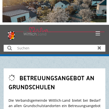
HOME
Suchen
Zurüc
AKTUELLES
ÜBER UNS
BETREUUNGSANGEBOT AN

BÜRGER & SERVICE
GRUNDSCHULEN
WIRTSCHAFT
Die Verbandsgemeinde Wittlich-Land bietet bei Bedarf
an allen Grundschulstandorten ein Betreuungsangebot
BILDUNG & KULTUR