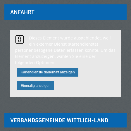
ANFAHRT
Dieses Element wurde ausgeblendet, weil
ein externer Dienst (Kartendienste)
personenbezogene Daten erfassen könnte. Um das
Element anzuzeigen, wählen Sie eine der
folgenden Optionen:
Kartendienste dauerhaft anzeigen
Einmalig anzeigen
VERBANDSGEMEINDE WITTLICH-LAND