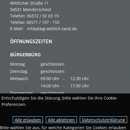
Wittlicher Straße 11
54531 Manderscheid
Telefon: 06572 / 92 03 19
Telefax: 06571 / 107 - 155
E-Mail: info(at)vg-wittlich-land.de
ÖFFNUNGSZEITEN
BÜRGERBÜRO
Montag
geschlossen
Dienstag
geschlossen
Mittwoch
09:00 Uhr -
12:30 Uhr
14:00 Uhr -
17:00 Uhr
Donnerstag
geschlossen
Entschuldigen Sie die Störung, bitte wählen Sie Ihre Cookie-
Freitag
geschlossen
Präferenzen.
Datenschutzerklärung
RECHNUNG - LEITWEG-ID
Bitte wählen Sie aus, für welche Kategorien Sie Cookies erlauben