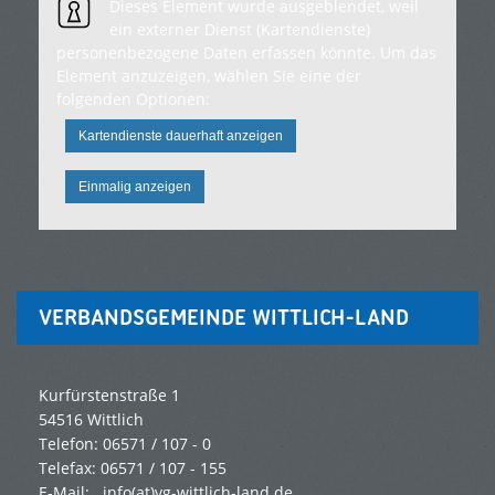
Dieses Element wurde ausgeblendet, weil
ein externer Dienst (Kartendienste)
personenbezogene Daten erfassen könnte. Um das
Element anzuzeigen, wählen Sie eine der
folgenden Optionen:
Kartendienste dauerhaft anzeigen
Einmalig anzeigen
VERBANDSGEMEINDE WITTLICH-LAND
Kurfürstenstraße 1
54516 Wittlich
Telefon: 06571 / 107 - 0
Telefax: 06571 / 107 - 155
E-Mail:
info(at)vg-wittlich-land.de