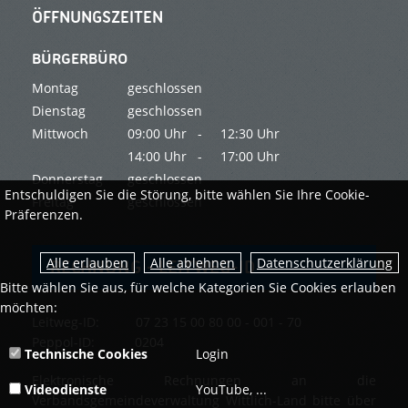
ÖFFNUNGSZEITEN
BÜRGERBÜRO
Montag
geschlossen
Dienstag
geschlossen
Mittwoch
09:00 Uhr -
12:30 Uhr
14:00 Uhr -
17:00 Uhr
Donnerstag
geschlossen
Entschuldigen Sie die Störung, bitte wählen Sie Ihre Cookie-
Freitag
geschlossen
Präferenzen.
Datenschutzerklärung
RECHNUNG - LEITWEG-ID
Bitte wählen Sie aus, für welche Kategorien Sie Cookies erlauben
möchten:
Leitweg-ID: 07 23 15 00 80 00 - 001 - 70
Peppol-ID: 0204
Technische Cookies
Login
Elektronische Rechnungen an die
Videodienste
YouTube, ...
Verbandsgemeindeverwaltung Wittlich-Land bitte über