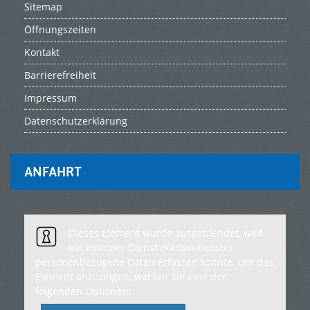
Sitemap
Öffnungszeiten
Kontakt
Barrierefreiheit
Impressum
Datenschutzerklärung
ANFAHRT
Dieses Element wurde ausgeblendet, weil
ein externer Dienst (Kartendienste)
personenbezogene Daten erfassen könnte. Um das
Element anzuzeigen, wählen Sie eine der
folgenden Optionen: