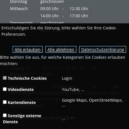
Dienstag
geschlossen
Mittwoch
09:00 Uhr -
12:30 Uhr
14:00 Uhr -
17:00 Uhr
Donnerstag
geschlossen
Entschuldigen Sie die Störung, bitte wählen Sie Ihre Cookie-
Freitag
geschlossen
Präferenzen.
Datenschutzerklärung
RECHNUNG - LEITWEG-ID
Bitte wählen Sie aus, für welche Kategorien Sie Cookies erlauben
möchten:
Leitweg-ID: 07 23 15 00 80 00 - 001 - 70
Peppol-ID: 0204
Technische Cookies
Login
Elektronische Rechnungen an die
Videodienste
YouTube, ...
Verbandsgemeindeverwaltung Wittlich-Land bitte über
das Landesportal mit der o.g. Leitweg ID adressieren!
Google Maps, OpenStreetMaps,
Kartendienste
...
Die Adresse lautet:
Sonstige externe
https://e-rechnung.service.rlp.de
...
Dienste