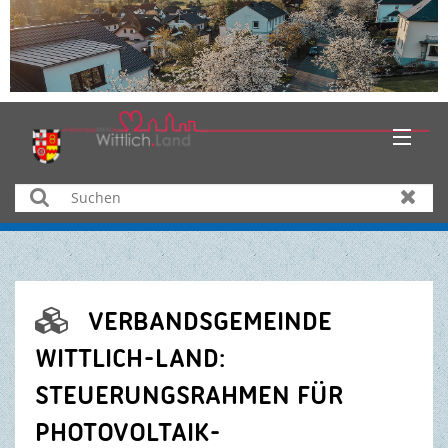
HOME
Suchen
Zurüc
AKTUELLES
ÜBER UNS
VERBANDSGEMEINDE

BÜRGER & SERVICE
WITTLICH-LAND:
STEUERUNGSRAHMEN FÜR
WIRTSCHAFT
PHOTOVOLTAIK-
BILDUNG & KULTUR