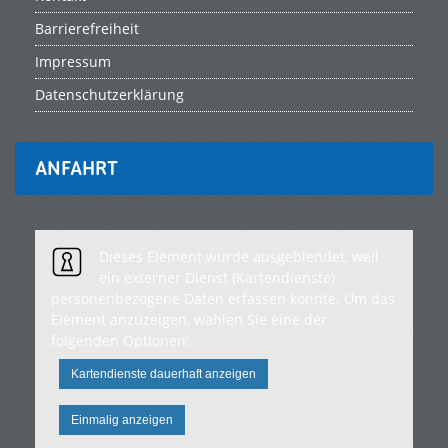
Barrierefreiheit
Impressum
Datenschutzerklärung
ANFAHRT
Dieses Element wurde ausgeblendet, weil
ein externer Dienst (Kartendienste)
personenbezogene Daten erfassen könnte. Um das
Element anzuzeigen, wählen Sie eine der
folgenden Optionen:
Kartendienste dauerhaft anzeigen
Einmalig anzeigen