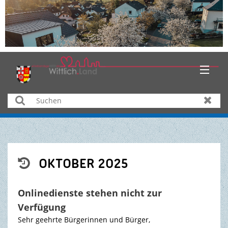
HOME
Suchen
Zurüc
AKTUELLES
ÜBER UNS
OKTOBER 2025

BÜRGER & SERVICE
Onlinedienste stehen nicht zur
WIRTSCHAFT
Verfügung
Sehr geehrte Bürgerinnen und Bürger,
BILDUNG & KULTUR