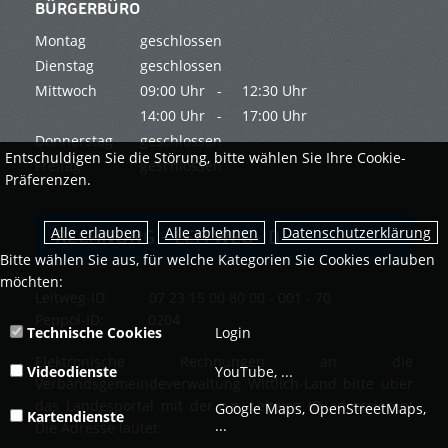
BÜRGERBÜRO
Montag
geschlossen
Dienstag
geschlossen
Mittwoch
09:00 Uhr -
12:30 Uhr
14:00 Uhr -
17:00 Uhr
Donnerstag
geschlossen
Entschuldigen Sie die Störung, bitte wählen Sie Ihre Cookie-
Freitag
geschlossen
Präferenzen.
Datenschutzerklärung
RECHNUNG - LEITWEG-ID
Bitte wählen Sie aus, für welche Kategorien Sie Cookies erlauben
möchten:
Leitweg-ID: 07 23 15 00 80 00 - 001 - 70
Peppol-ID: 0204
Technische Cookies
Login
Elektronische Rechnungen an die
Videodienste
YouTube, ...
Verbandsgemeindeverwaltung Wittlich-Land bitte über
das Landesportal mit der o.g. Leitweg ID adressieren!
Google Maps, OpenStreetMaps,
Kartendienste
...
Die Adresse lautet: