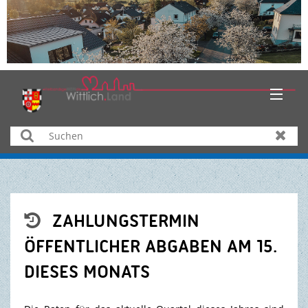
HOME
Suchen
Zurüc
AKTUELLES
ÜBER UNS
ZAHLUNGSTERMIN

BÜRGER & SERVICE
ÖFFENTLICHER ABGABEN AM 15.
DIESES MONATS
WIRTSCHAFT
BILDUNG & KULTUR