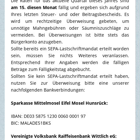
Die Raten für das aktuelle Quartal dieses Jahres sind
am 15. diesen Monat
fällig und ergeben sich aufgrund
TOURISMUS & FREIZEIT
Ihres letzten Steuer- und oder Beitragsbescheids. Es
wird um rechtzeitige Überweisung gebeten, um
unnötige Mahngebühren oder Säumniszuschläge zu
vermeiden. Bei Überweisungen ist bitte stets das
Bürgerkonto anzugeben.
Sollte bereits ein SEPA-Lastschriftmandat erteilt worden
sein, müssen Sie nichts Weiteres veranlassen.
Entsprechend Ihrer Angaben werden die fälligen
Beträge zum Fälligkeitstag abgebucht.
Sollten Sie kein SEPA-Lastschriftmandat erteilt haben,
nutzen Sie zur Überweisung bitte eine unserer
nachfolgenden Bankverbindungen:
Sparkasse Mittelmosel Eifel Mosel Hunsrück:
IBAN: DE03 5875 1230 0060 0001 97
BIC: MALADE51BKS
Vereinigte Volksbank Raiffeisenbank Wittlich eG: