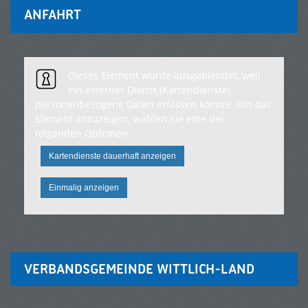
ANFAHRT
Dieses Element wurde ausgeblendet, weil
ein externer Dienst (Kartendienste)
personenbezogene Daten erfassen könnte. Um das
Element anzuzeigen, wählen Sie eine der
folgenden Optionen:
Kartendienste dauerhaft anzeigen
Einmalig anzeigen
VERBANDSGEMEINDE WITTLICH-LAND