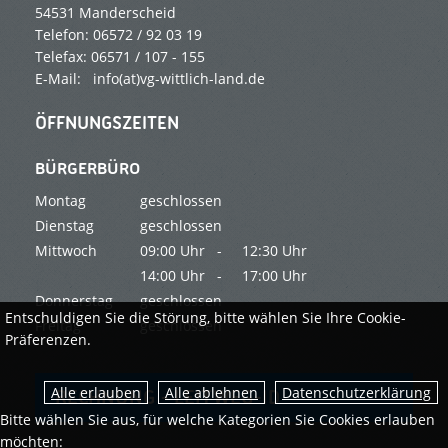
54531 Manderscheid
Telefon: 06572 / 92 03 19
Telefax: 06571 / 107 - 155
E-Mail: info(at)vg-wittlich-land.de
ÖFFNUNGSZEITEN
BÜRGERBÜRO
Montag
geschlossen
Dienstag
geschlossen
Mittwoch
09:00 Uhr -
12:30 Uhr
14:00 Uhr -
17:00 Uhr
Donnerstag
geschlossen
Entschuldigen Sie die Störung, bitte wählen Sie Ihre Cookie-
Freitag
geschlossen
Präferenzen.
Datenschutzerklärung
RECHNUNG - LEITWEG-ID
Bitte wählen Sie aus, für welche Kategorien Sie Cookies erlauben
möchten: