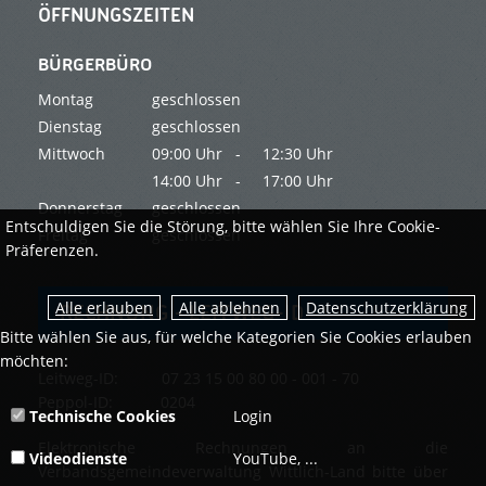
ÖFFNUNGSZEITEN
BÜRGERBÜRO
Montag
geschlossen
Dienstag
geschlossen
Mittwoch
09:00 Uhr -
12:30 Uhr
14:00 Uhr -
17:00 Uhr
Donnerstag
geschlossen
Entschuldigen Sie die Störung, bitte wählen Sie Ihre Cookie-
Freitag
geschlossen
Präferenzen.
Datenschutzerklärung
RECHNUNG - LEITWEG-ID
Bitte wählen Sie aus, für welche Kategorien Sie Cookies erlauben
möchten:
Leitweg-ID: 07 23 15 00 80 00 - 001 - 70
Peppol-ID: 0204
Technische Cookies
Login
Elektronische Rechnungen an die
Videodienste
YouTube, ...
Verbandsgemeindeverwaltung Wittlich-Land bitte über