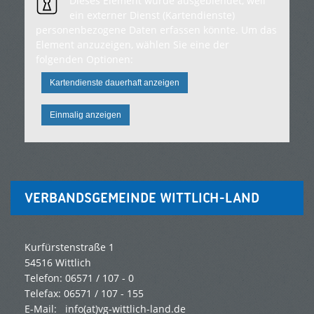
Dieses Element wurde ausgeblendet, weil
ein externer Dienst (Kartendienste)
personenbezogene Daten erfassen könnte. Um das
Element anzuzeigen, wählen Sie eine der
folgenden Optionen:
Kartendienste dauerhaft anzeigen
Einmalig anzeigen
VERBANDSGEMEINDE WITTLICH-LAND
Kurfürstenstraße 1
54516 Wittlich
Telefon: 06571 / 107 - 0
Telefax: 06571 / 107 - 155
E-Mail:
info(at)vg-wittlich-land.de