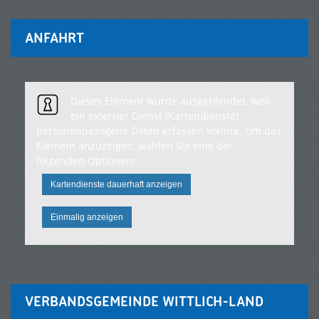
ANFAHRT
Dieses Element wurde ausgeblendet, weil
ein externer Dienst (Kartendienste)
personenbezogene Daten erfassen könnte. Um das
Element anzuzeigen, wählen Sie eine der
folgenden Optionen:
Kartendienste dauerhaft anzeigen
Einmalig anzeigen
VERBANDSGEMEINDE WITTLICH-LAND