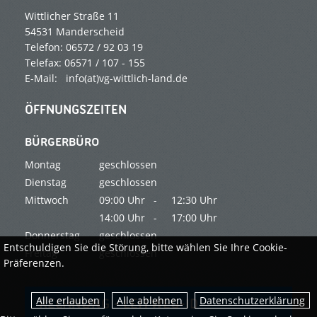
Wittlicher Straße 11
54531 Manderscheid
Telefon: 06572 / 92 03 19
Telefax: 06571 / 107 - 155
E-Mail: info(at)vg-wittlich-land.de
ÖFFNUNGSZEITEN
BÜRGERBÜRO
Montag
geschlossen
Dienstag
geschlossen
Mittwoch
09:00 Uhr -
12:30 Uhr
14:00 Uhr -
17:00 Uhr
Donnerstag
geschlossen
Entschuldigen Sie die Störung, bitte wählen Sie Ihre Cookie-
Freitag
geschlossen
Präferenzen.
Datenschutzerklärung
RECHNUNG - LEITWEG-ID