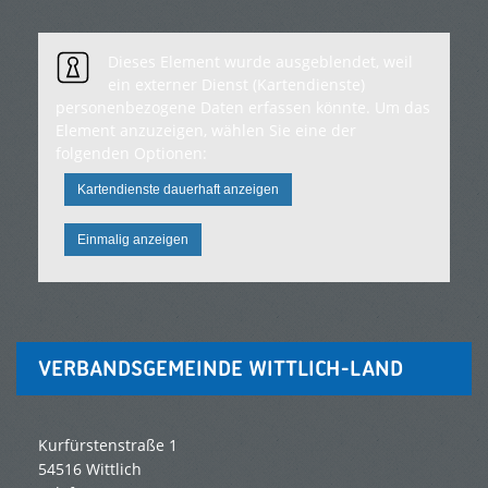
Dieses Element wurde ausgeblendet, weil
ein externer Dienst (Kartendienste)
personenbezogene Daten erfassen könnte. Um das
Element anzuzeigen, wählen Sie eine der
folgenden Optionen:
Kartendienste dauerhaft anzeigen
Einmalig anzeigen
VERBANDSGEMEINDE WITTLICH-LAND
Kurfürstenstraße 1
54516 Wittlich