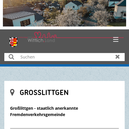
HOME
Suchen
Zurüc
AKTUELLES
ÜBER UNS
GROSSLITTGEN

BÜRGER & SERVICE
Großlittgen - staatlich anerkannte
WIRTSCHAFT
Fremdenverkehrsgemeinde
BILDUNG & KULTUR