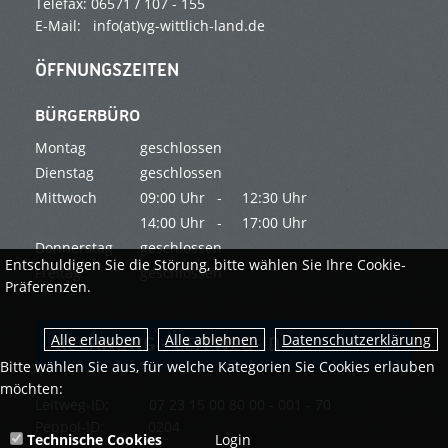
Telefax: 06571 / 107 - 155
E-Mail: info(at)vg-wittlich-land.de
ÖFFNUNGSZEITEN
BÜRGERBÜRO
Montag
geschlossen
Dienstag
geschlossen
Mittwoch
09:00 Uhr -
12:30 Uhr
14:00 Uhr -
17:00 Uhr
Donnerstag
geschlossen
Entschuldigen Sie die Störung, bitte wählen Sie Ihre Cookie-
Freitag
geschlossen
Präferenzen.
Datenschutzerklärung
RECHNUNG - LEITWEG-ID
Bitte wählen Sie aus, für welche Kategorien Sie Cookies erlauben
möchten:
Leitweg-ID: 07 23 15 00 80 00 - 001 - 70
Peppol-ID: 0204
Technische Cookies
Login