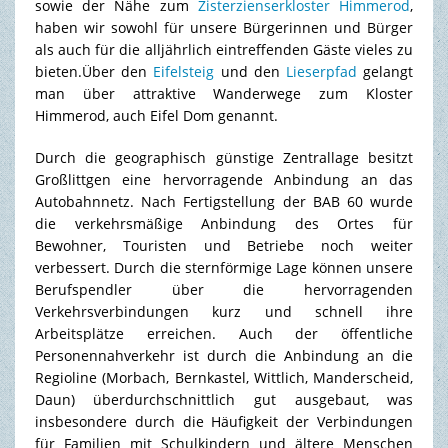
sowie der Nähe zum
Zisterzienserkloster Himmerod
,
haben wir sowohl für unsere Bürgerinnen und Bürger
als auch für die alljährlich eintreffenden Gäste vieles zu
bieten.Über den
Eifelsteig
und den
Lieserpfad
gelangt
man über attraktive Wanderwege zum Kloster
Himmerod, auch Eifel Dom genannt.
Durch die geographisch günstige Zentrallage besitzt
Großlittgen eine hervorragende Anbindung an das
Autobahnnetz. Nach Fertigstellung der BAB 60 wurde
die verkehrsmäßige Anbindung des Ortes für
Bewohner, Touristen und Betriebe noch weiter
verbessert. Durch die sternförmige Lage können unsere
Berufspendler über die hervorragenden
Verkehrsverbindungen kurz und schnell ihre
Arbeitsplätze erreichen. Auch der öffentliche
Personennahverkehr ist durch die Anbindung an die
Regioline (Morbach, Bernkastel, Wittlich, Manderscheid,
Daun) überdurchschnittlich gut ausgebaut, was
insbesondere durch die Häufigkeit der Verbindungen
für Familien mit Schulkindern und ältere Menschen