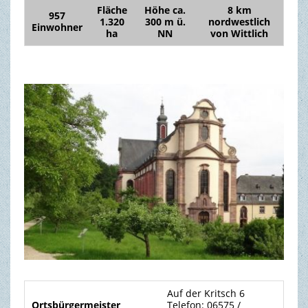
Fläche
Höhe ca.
8 km
957
1.320
300 m ü.
nordwestlich
Einwohner
TOURISMUS & FREIZEIT
ha
NN
von Wittlich
Auf der Kritsch 6
Ortsbürgermeister
Telefon: 06575 /