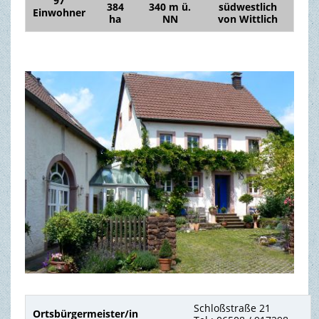
97
384
340 m ü.
südwestlich
Einwohner
ha
NN
von Wittlich
TOURISMUS & FREIZEIT
Schloßstraße 21
Ortsbürgermeister/in