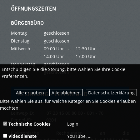
ÖFFNUNGSZEITEN
BÜRGERBÜRO
Montag
geschlossen
Dienstag
geschlossen
Mittwoch
09:00 Uhr -
12:30 Uhr
14:00 Uhr -
17:00 Uhr
Donnerstag
geschlossen
Entschuldigen Sie die Störung, bitte wählen Sie Ihre Cookie-
Freitag
geschlossen
Präferenzen.
Datenschutzerklärung
RECHNUNG - LEITWEG-ID
Bitte wählen Sie aus, für welche Kategorien Sie Cookies erlauben
möchten:
Leitweg-ID: 07 23 15 00 80 00 - 001 - 70
Peppol-ID: 0204
Technische Cookies
Login
Elektronische Rechnungen an die
Videodienste
YouTube, ...
Verbandsgemeindeverwaltung Wittlich-Land bitte über