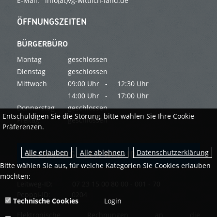
E-Mail: info(at)vg-wittlich-land.de
ÖFFNUNGSZEITEN
BÜRGERBÜRO
Montag
geschlossen
Dienstag
geschlossen
Mittwoch
09:00 Uhr -
12:30 Uhr
14:00 Uhr -
17:00 Uhr
Donnerstag
geschlossen
Entschuldigen Sie die Störung, bitte wählen Sie Ihre Cookie-
Freitag
geschlossen
Präferenzen.
Datenschutzerklärung
RECHNUNG - LEITWEG-ID
Bitte wählen Sie aus, für welche Kategorien Sie Cookies erlauben
möchten:
Leitweg-ID: 07 23 15 00 80 00 - 001 - 70
Peppol-ID: 0204
Technische Cookies
Login
Elektronische Rechnungen an die