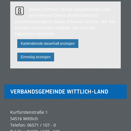
Dieses Element wurde ausgeblendet, weil
ein externer Dienst (Kartendienste)
personenbezogene Daten erfassen könnte. Um das
Element anzuzeigen, wählen Sie eine der
folgenden Optionen:
Kartendienste dauerhaft anzeigen
Einmalig anzeigen
VERBANDSGEMEINDE WITTLICH-LAND
Kurfürstenstraße 1
54516 Wittlich
Telefon: 06571 / 107 - 0