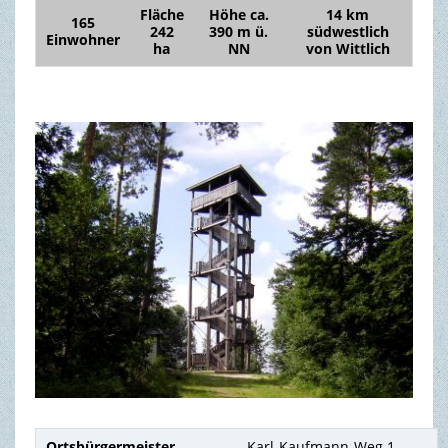
Fläche
Höhe ca.
14 km
165
242
390 m ü.
südwestlich
Einwohner
TOURISMUS & FREIZEIT
ha
NN
von Wittlich
Ortsbürgermeister
Karl-Kaufmann-Weg 1