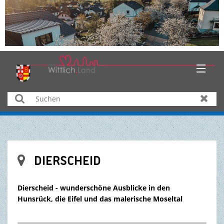
HOME
Suchen
Zurüc
AKTUELLES
ÜBER UNS
DIERSCHEID

BÜRGER & SERVICE
Dierscheid - wunderschöne Ausblicke in den
WIRTSCHAFT
Hunsrück, die Eifel und das malerische Moseltal
BILDUNG & KULTUR