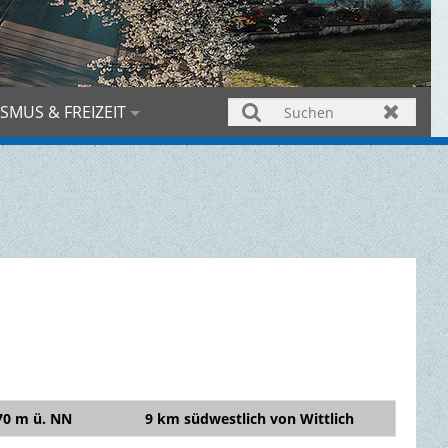
SMUS & FREIZEIT
Suchen
Zurück
70 m ü. NN
9 km südwestlich von Wittlich