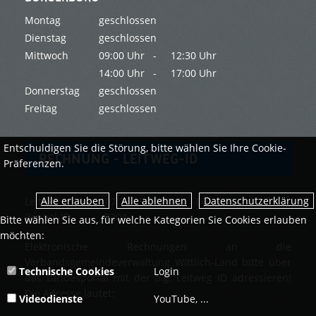
Montag
geschlossen
Dienstag
geschlossen
Mittwoch
09:00 Uhr -
12:30 Uhr
14:00 Uhr -
17:00 Uhr
Donnerstag
geschlossen
Freitag
geschlossen
Entschuldigen Sie die Störung, bitte wählen Sie Ihre Cookie-
RECHNUNG - LEITWEG-ID
Präferenzen.
Datenschutzerklärung
Leitweg-ID: 07 23 15 00 80 00 - 001 - 70
Peppol-ID: 0204
Bitte wählen Sie aus, für welche Kategorien Sie Cookies erlauben
möchten:
Elektronische Rechnungen an die
Verbandsgemeindeverwaltung Wittlich-Land bitte über
Technische Cookies
Login
das Landesportal mit der o.g. Leitweg ID adressieren!
Die Adresse lautet:
Videodienste
YouTube, ...