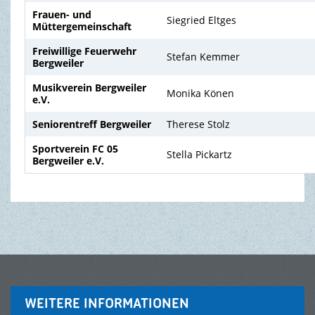
Frauen- und
Siegried Eltges
Müttergemeinschaft
TOURISMUS & FREIZEIT
Freiwillige Feuerwehr
Stefan Kemmer
Bergweiler
Musikverein Bergweiler
Monika Könen
e.V.
Seniorentreff Bergweiler
Therese Stolz
Sportverein FC 05
Stella Pickartz
Bergweiler e.V.
WEITERE INFORMATIONEN