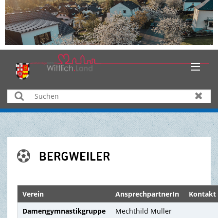
HOME
Suchen
Zurüc
AKTUELLES
ÜBER UNS
BERGWEILER

BÜRGER & SERVICE
WIRTSCHAFT
Verein
AnsprechpartnerIn
Kontakt
Damengymnastikgruppe
Mechthild Müller
BILDUNG & KULTUR