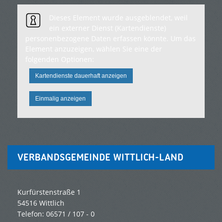
Dieses Element wurde ausgeblendet, weil
ein externer Dienst (Kartendienste)
personenbezogene Daten erfassen könnte. Um das
Element anzuzeigen, wählen Sie eine der
folgenden Optionen:
Kartendienste dauerhaft anzeigen
Einmalig anzeigen
VERBANDSGEMEINDE WITTLICH-LAND
Kurfürstenstraße 1
54516 Wittlich
Telefon: 06571 / 107 - 0