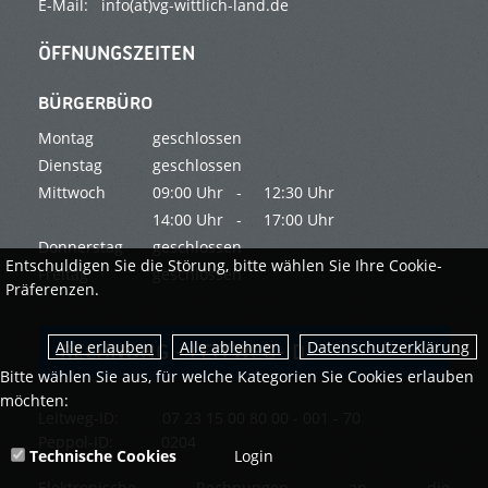
E-Mail: info(at)vg-wittlich-land.de
ÖFFNUNGSZEITEN
BÜRGERBÜRO
Montag
geschlossen
Dienstag
geschlossen
Mittwoch
09:00 Uhr -
12:30 Uhr
14:00 Uhr -
17:00 Uhr
Donnerstag
geschlossen
Entschuldigen Sie die Störung, bitte wählen Sie Ihre Cookie-
Freitag
geschlossen
Präferenzen.
Datenschutzerklärung
RECHNUNG - LEITWEG-ID
Bitte wählen Sie aus, für welche Kategorien Sie Cookies erlauben
möchten:
Leitweg-ID: 07 23 15 00 80 00 - 001 - 70
Peppol-ID: 0204
Technische Cookies
Login
Elektronische Rechnungen an die